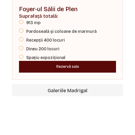
Foyer-ul Sălii de Plen
Suprafață totală:
913 mp
Pardoseală și coloane de marmură
Recepții 400 locuri
Dineu 200 locuri
Spațiu expozițional
Rezervă sala
Galeriile Madrigal
Sala Constantin Stere
Sala Avram Iancu